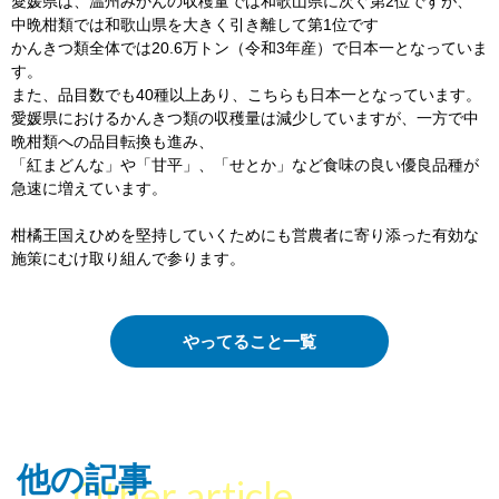
愛媛県は、温州みかんの収穫量では和歌山県に次ぐ第2位ですが、
中晩柑類では和歌山県を大きく引き離して第1位です
かんきつ類全体では20.6万トン（令和3年産）で日本一となっていま
す。
また、品目数でも40種以上あり、こちらも日本一となっています。
愛媛県におけるかんきつ類の収穫量は減少していますが、一方で中
晩柑類への品目転換も進み、
「紅まどんな」や「甘平」、「せとか」など食味の良い優良品種が
急速に増えています。
柑橘王国えひめを堅持していくためにも営農者に寄り添った有効な
施策にむけ取り組んで参ります。
やってること一覧
他の記事
Other article