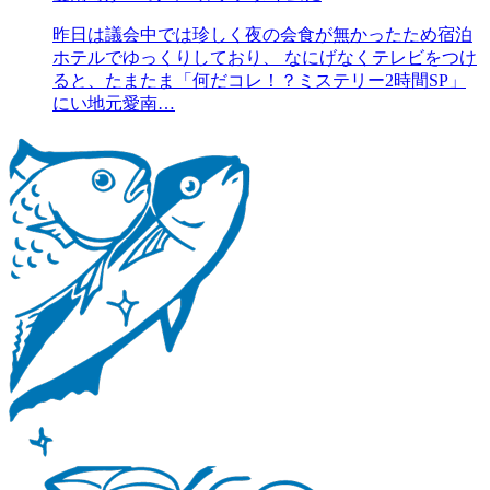
昨日は議会中では珍しく夜の会食が無かったため宿泊
ホテルでゆっくりしており、 なにげなくテレビをつけ
ると、たまたま「何だコレ！？ミステリー2時間SP」
にい地元愛南…