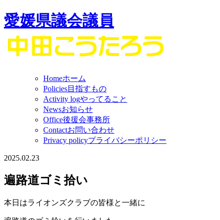
愛媛県議会議員
Home
ホーム
Policies
目指すもの
Activity log
やってること
News
お知らせ
Office
後援会事務所
Contact
お問い合わせ
Privacy policy
プライバシーポリシー
2025.02.23
遍路道ゴミ拾い
本日はライオンズクラブの皆様と一緒に