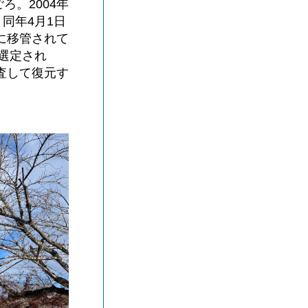
ろ。2004年
同年4月1日
に移管されて
に選定され
査して復元す