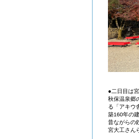
●二日目は
秋保温泉郷
る「アキウ
築160年
昔ながらの
宮大工さん