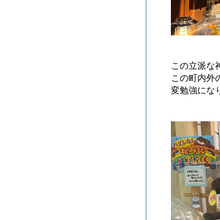
この立派な
この町内外
変勉強にな