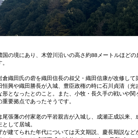
濃国の境にあり、木曽川沿いの高さ約88メートルほどの
す。
岩倉織田氏の砦を織田信長の叔父・織田信康が改修して
田恒興や織田勝長が入城、豊臣政権の時に石川貞清（光
な形となったとのこと。また、小牧・長久手の戦いや関
の重要拠点であったそうです。
は尾張藩の付家老の平岩親吉が入城し、成瀬正成以来、
主として居城。
守が建てられた年代については天文期説、慶長期説など