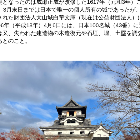
となったのは成瀬正成が改修した1617年（元和3年）ご
年）3月末日までは日本で唯一の個人所有の城であったが、
された財団法人犬山城白帝文庫（現在は公益財団法人）
06年（平成18年）4月6日には、日本100名城（43番）
は又、失われた建造物の木造復元や石垣、堀、土塁を調
るとのこと。