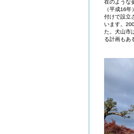
在のような姿
（平成16
付けで設立
います。20
た。犬山市
る計画もあ