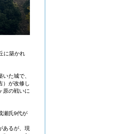
丘に築かれ
築いた城で、
吉）が改修し
ヶ原の戦いに
成瀬氏9代が
があるが、現