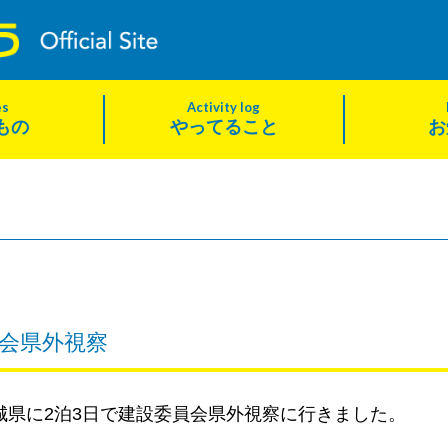
es
Activity log
もの
やってること
お
会県外視察
城県に2泊3日で建設委員会県外視察に行きました。