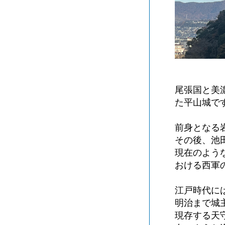
尾張国と美
た平山城で
前身となる
その後、池
現在のよう
おける西軍
江戸時代に
明治まで城
現存する天