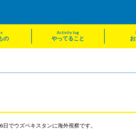
es
Activity log
もの
やってること
お
泊6日でウズベキスタンに海外視察です。