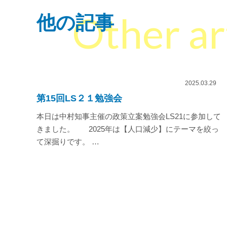
Other ar
他の記事
2025.03.29
第15回LS２１勉強会
本日は中村知事主催の政策立案勉強会LS21に参加して
きました。 2025年は【人口減少】にテーマを絞っ
て深掘りです。 …