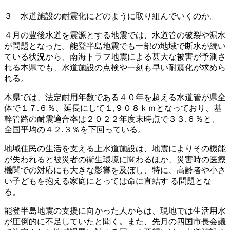
３ 水道施設の耐震化にどのように取り組んでいくのか。
４月の豊後水道を震源とする地震では、水道管の破裂や漏水
が問題となった。能登半島地震でも一部の地域で断水が続い
ている状況から、南海トラフ地震による甚大な被害が予測さ
れる本県でも、水道施設の点検や一刻も早い耐震化が求めら
れる。
本県では、法定耐用年数である４０年を超える水道管が県全
体で１７.６％、延長にして１,９０８ｋｍとなっており、基
幹管路の耐震適合率は２０２２年度末時点で３３.６％と、
全国平均の４２.３％を下回っている。
地域住民の生活を支える上水道施設は、地震によりその機能
が失われると被災者の衛生環境に関わるほか、災害時の医療
機関での対応にも大きな影響を及ぼし、特に、高齢者や小さ
い子どもを抱える家庭にとっては命に直結す る問題とな
る。
能登半島地震の支援に向かった人からは、現地では生活用水
が圧倒的に不足していたと聞く。また、先月の四国市長会議