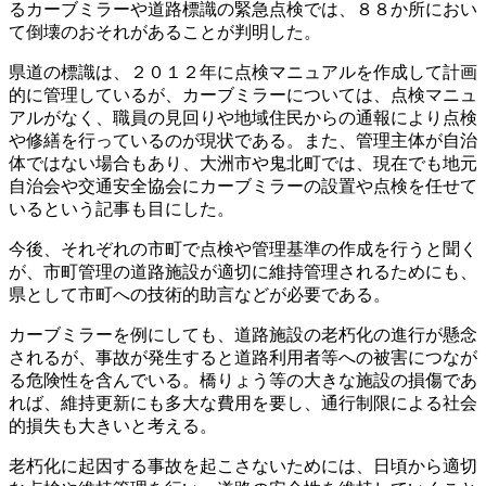
るカーブミラーや道路標識の緊急点検では、８８か所におい
て倒壊のおそれがあることが判明した。
県道の標識は、２０１２年に点検マニュアルを作成して計画
的に管理しているが、カーブミラーについては、点検マニュ
アルがなく、職員の見回りや地域住民からの通報により点検
や修繕を行っているのが現状である。また、管理主体が自治
体ではない場合もあり、大洲市や鬼北町では、現在でも地元
自治会や交通安全協会にカーブミラーの設置や点検を任せて
いるという記事も目にした。
今後、それぞれの市町で点検や管理基準の作成を行うと聞く
が、市町管理の道路施設が適切に維持管理されるためにも、
県として市町への技術的助言などが必要である。
カーブミラーを例にしても、道路施設の老朽化の進行が懸念
されるが、事故が発生すると道路利用者等への被害につなが
る危険性を含んでいる。橋りょう等の大きな施設の損傷であ
れば、維持更新にも多大な費用を要し、通行制限による社会
的損失も大きいと考える。
老朽化に起因する事故を起こさないためには、日頃から適切