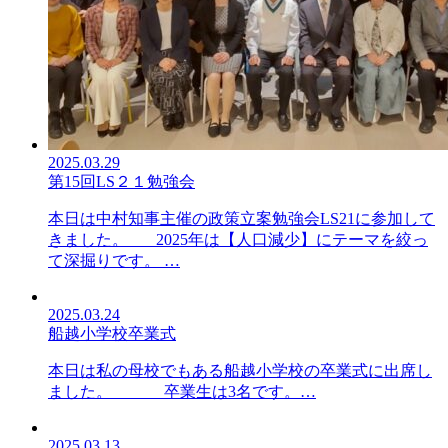
2025.03.29
第15回LS２１勉強会
本日は中村知事主催の政策立案勉強会LS21に参加して
きました。 2025年は【人口減少】にテーマを絞っ
て深掘りです。 …
2025.03.24
船越小学校卒業式
本日は私の母校でもある船越小学校の卒業式に出席し
ました。 卒業生は3名です。…
2025.03.13