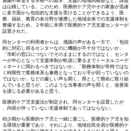
通園や希望する学校への就学、支援の地域間格差など、課題
は山積している。このため、医療的ケア児やその家族が迅速
に多方面から包括的な支援を受けることができるよう、医
療、福祉、教育の各分野が連携した地域全体での支援体制を
整備するため、２年前に本県で医療的ケア児支援センターが
設置された。
同センターの利用者からは、感謝の声がある一方で、「包括
的に対応し得るセンターなのに機能が不十分ではないか」
「市町の窓口につないでそのままにするのではなく、センタ
ーが中心となって支援体制が軌道に乗るまでトータルコーデ
ィネートに関わるべきではないか」「勤務体制が常時ではな
く時限性で業務体系も兼務となっており手が回っていないの
ではないか」などの厳しい声も聞く。県として懸命に取り組
んでいると思うが、このような当事者の声を聞くと、改善策
を講じる必要があると思う。
医療的ケア児支援法が制定され、同センターを設置したが
、内容が伴っていない支援体制であってはならない。
幼少期から医療的ケア児と一緒に過ごし、医療的ケア児を知
る環境が重要であり、それにより、地域住民全員が医療的ケ