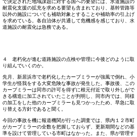
で決定された地域課題に対する国への要望には、水道施設の
耐震化支援の拡充を求める要望も含まれており、基幹管路等
以外の施設についても補助対象とすることや補助率の引上げ
を求めている。各自治体が共通して危機感を感じており、水
道施設の耐震化は急務である。
４ 老朽化が進む道路施設の点検や管理に今後どのように取
り組んでいくのか。
先月、新居浜市で老朽化したカーブミラーが強風で倒れ、小
学生が怪我をする大変危険な事故が発生した。事故後、この
カーブミラーは同市の許可を得ずに根元付近で取り外しがで
きる構造に加工されていたことが判明し、同市内では、同様
の加工をした他のカーブミラーも見つかったため、早急に取
り替える方針であると聞く。
今回の事故を機に報道機関が行った調査では、県内１２市町
がカーブミラーの全数を把握しておらず、更新期間などの基
準を設けて管理している市町はなかった。また、県が管理す