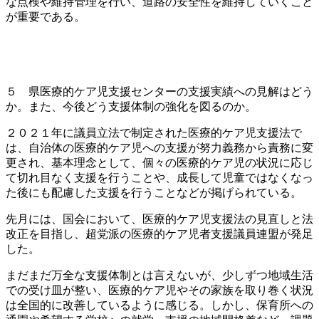
な点検や維持管理を行い、道路の安全性を維持していくこと
が重要である。
５ 県医療的ケア児支援センターの支援実績への見解はどう
か。また、今後どう支援体制の強化を図るのか。
２０２１年に議員立法で制定された医療的ケア児支援法で
は、自治体の医療的ケア児への支援が努力義務から責務に変
更され、基本理念として、個々の医療的ケア児の状況に応じ
て切れ目なく支援を行うことや、成長して児童ではなくなっ
た後にも配慮した支援を行うことなどが掲げられている。
先月には、国会において、医療的ケア児支援法の見直しと法
改正を目指し、超党派の医療的ケア児者支援議員連盟が発足
した。
まだまだ万全な支援体制とは言えないが、少しずつ地域生活
での受け皿が整い、医療的ケア児やその家族を取り巻く状況
は全国的に改善しているように感じる。しかし、保育所への