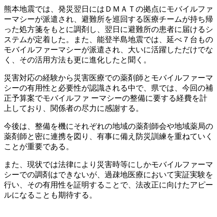
熊本地震では、発災翌日にはＤＭＡＴの拠点にモバイルファ
ーマシーが派遣され、避難所を巡回する医療チームが持ち帰
った処方箋をもとに調剤し、翌日に避難所の患者に届けるシ
ステムが定着した。また、能登半島地震では、延べ７台もの
モバイルファーマシーが派遣され、大いに活躍しただけでな
く、その活用方法も更に進化したと聞く。
災害対応の経験から災害医療での薬剤師とモバイルファーマ
シーの有用性と必要性が認識される中で、県では、今回の補
正予算案でモバイルファ ーマシーの整備に要する経費を計
上しており、関係者の尽力に感謝する。
今後は、整備を機にそれぞれの地域の薬剤師会や地域薬局の
薬剤師と密に連携を図り、有事に備え防災訓練を重ねていく
ことが重要である。
また、現状では法律により災害時等にしかモバイルファーマ
シーでの調剤はできないが、過疎地医療において実証実験を
行い、その有用性を証明することで、法改正に向けたアピー
ルになることも期待する。