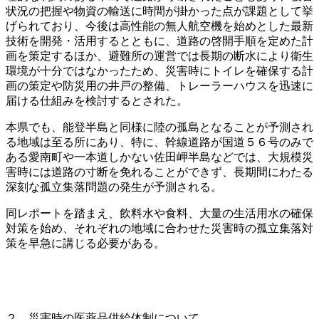
状況の把握や物資の輸送に時間が掛かった点が課題として挙
げられており、今後は高性能の無人航空機を始めとした最新
技術を開発・活用するとともに、道路の啓開手順を定めた計
画を策定するほか、避難所の運営では長期の断水により衛生
環境が十分ではなかったため、災害時にトイレを確保する計
画の策定や防災用の井戸の整備、トレーラーハウスを迅速に
届ける仕組みを検討するとされた。
本県でも、能登半島と同様に陸の孤島となることが予測され
る地域は至る所にあり、特に、幹線道路が国道５６号のみで
ある愛南町や一本道しかない佐田岬半島などでは、大規模災
害時には道路の寸断を免れることができず、長期間にわたる
深刻な孤立集落問題の発生が予測される。
同レポートを踏まえ、飲料水や食料、大量の生活用水の確保
対策を始め、それぞれの地域に合わせた災害時の孤立集落対
策を早急に講じる必要がある。
２ 災害時の医薬品供給体制について