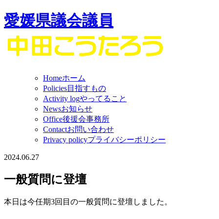
愛媛県議会議員
Home
ホーム
Policies
目指すもの
Activity log
やってること
News
お知らせ
Office
後援会事務所
Contact
お問い合わせ
Privacy policy
プライバシーポリシー
2024.06.27
一般質問に登壇
本日は今任期3回目の一般質問に登壇しました。