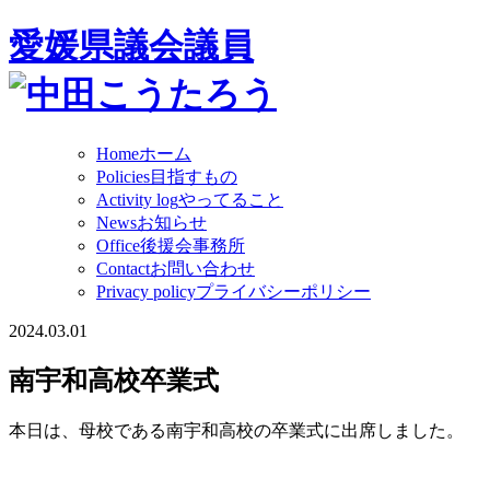
愛媛県議会議員
Home
ホーム
Policies
目指すもの
Activity log
やってること
News
お知らせ
Office
後援会事務所
Contact
お問い合わせ
Privacy policy
プライバシーポリシー
2024.03.01
南宇和高校卒業式
本日は、母校である南宇和高校の卒業式に出席しました。