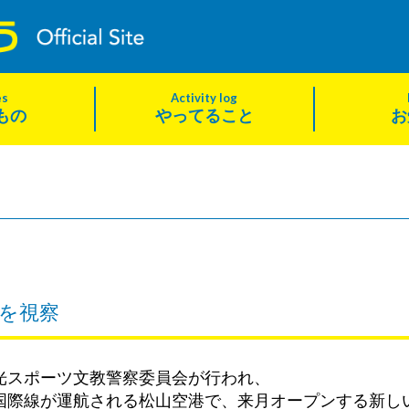
es
Activity log
もの
やってること
お
を視察
光スポーツ文教警察委員会が行われ、
国際線が運航される松山空港で、来月オープンする新し