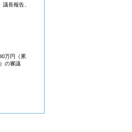
、議長報告、
80万円（累
0）の審議