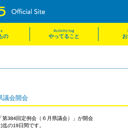
es
Activity log
もの
やってること
お
県議会開会
「第384回定例会（６月県議会）」が開会
金)迄の19日間です。