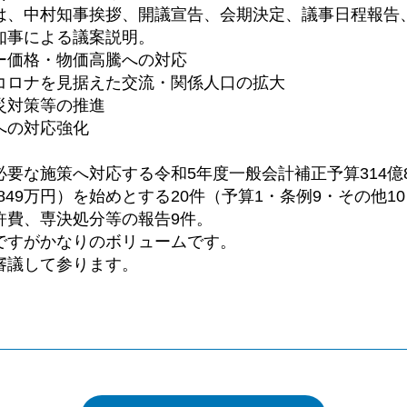
は、中村知事挨拶、開議宣告、会期決定、議事日程報告
知事による議案説明。
ー価格・物価高騰への対応
コロナを見据えた交流・関係人口の拡大
災対策等の推進
への対応強化
必要な施策へ対応する令和5年度一般会計補正予算314億
億7,849万円）を始めとする20件（予算1・条例9・その他1
許費、専決処分等の報告9件。
ですがかなりのボリュームです。
審議して参ります。