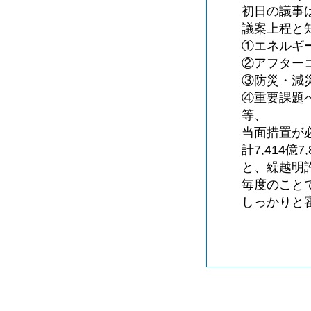
初日の議事
議案上程と
①エネルギ
②アフター
③防災・減
④重要課題
等、
当面措置が
計7,414
と、繰越明
毎度のこと
しっかりと