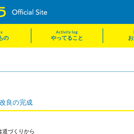
es
Activity log
もの
やってること
お
改良の完成
は道づくりから