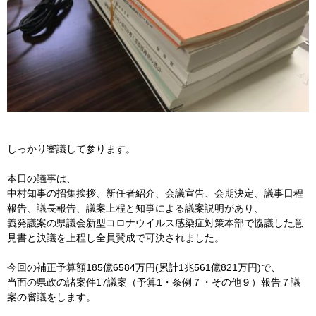
しっかり審議して参ります。
本日の議事は、
中村知事の招集挨拶、新任者紹介、会議宣告、会期決定、議事日程
報告、議長報告、議案上程と知事による議案説明があり、
義発議案の県議会新型コロナウイルス感染症対策本部で協議した意
見書と決議を上程し全員賛成で可決されました。
今回の補正予算額185億6584万円(累計1兆561億821万円)で、
当面の県政の諸案件17議案（予算1・条例７・その他９）報告７議
案の審議をします。