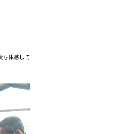
。
状を体感して