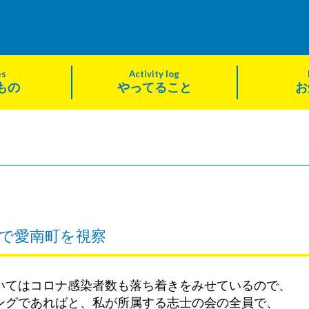
es
Activity log
もの
やってること
お
で愛南町を視察
いてはコロナ感染者数も落ち着きをみせているので、
ングであればと、私が所属する志士の会の全員で、