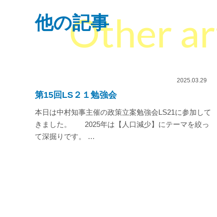
Other ar
他の記事
2025.03.29
第15回LS２１勉強会
本日は中村知事主催の政策立案勉強会LS21に参加して
きました。 2025年は【人口減少】にテーマを絞っ
て深掘りです。 …