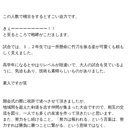
この人数で稽古をするとすごい迫力です。
きぇーーーーーーーーー！！
と至るところで咆哮がこだまします。
試合では、１，２年生では一所懸命に竹刀を振る姿が可愛くも頼も
しく見えました。
高学年になるとやはりレベルが段違いで、大人の試合を見ているよ
うに、気迫もあり、技術も素晴らしいものがありました。
素人ですが笑
開会式の際に祝辞で述べさせて頂きましたが、
地域間を超えた剣道を志す仲間が集まった大会ですので、相互の交
流を図り、一人でも多くの友達を作って頂きたいと思います。
また、努力をし続けること。「努力は報われる」という言葉は、努
力すれば勝負に勝つことに繋がる、という意味ではなく、