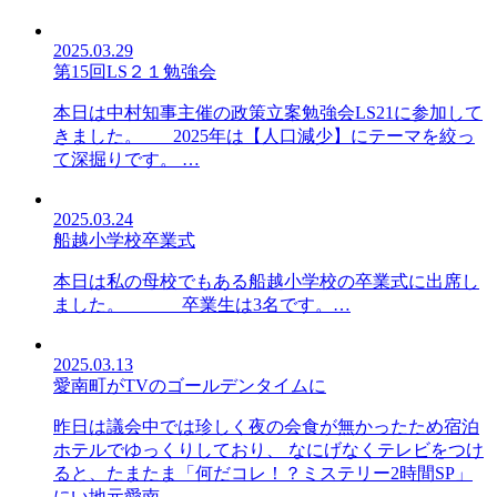
2025.03.29
第15回LS２１勉強会
本日は中村知事主催の政策立案勉強会LS21に参加して
きました。 2025年は【人口減少】にテーマを絞っ
て深掘りです。 …
2025.03.24
船越小学校卒業式
本日は私の母校でもある船越小学校の卒業式に出席し
ました。 卒業生は3名です。…
2025.03.13
愛南町がTVのゴールデンタイムに
昨日は議会中では珍しく夜の会食が無かったため宿泊
ホテルでゆっくりしており、 なにげなくテレビをつけ
ると、たまたま「何だコレ！？ミステリー2時間SP」
にい地元愛南…