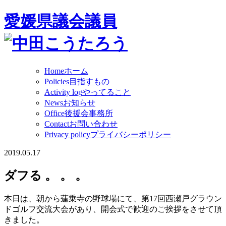
愛媛県議会議員
Home
ホーム
Policies
目指すもの
Activity log
やってること
News
お知らせ
Office
後援会事務所
Contact
お問い合わせ
Privacy policy
プライバシーポリシー
2019.05.17
ダフる 。 。 。
本日は、朝から蓮乗寺の野球場にて、第17回西瀬戸グラウン
ドゴルフ交流大会があり、開会式で歓迎のご挨拶をさせて頂
きました。