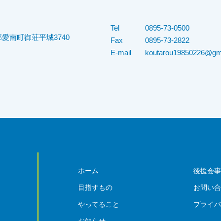
Tel
0895-73-0500
愛南町御荘平城3740
Fax
0895-73-2822
E-mail
koutarou19850226@gm
ホーム
後援会
目指すもの
お問い
やってること
プライ