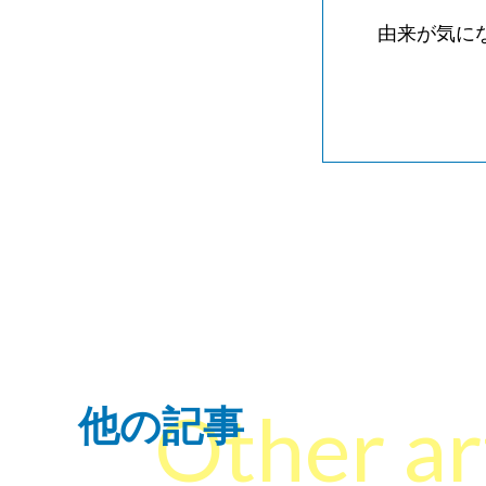
由来が気に
Other ar
他の記事