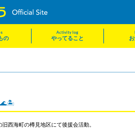
es
Activity log
もの
やってること
お
🏝
の旧西海町の樽見地区にて後援会活動。