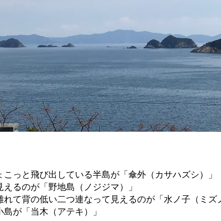
ょこっと飛び出している半島が「傘外（カサハズシ）」
見えるのが「野地島（ノジジマ）」
離れて背の低い二つ連なって見えるのが「水ノ子（ミズ
小島が「当木（アテキ）」