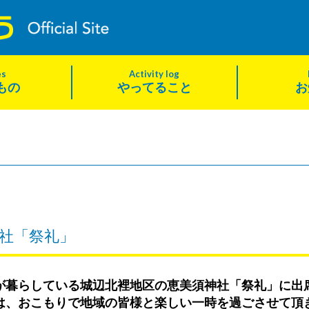
es
Activity log
もの
やってること
お
社「祭礼」
が暮らしている城辺北裡地区の恵美須神社「祭礼」に出
は、おこもりで地域の皆様と楽しい一時を過ごさせて頂