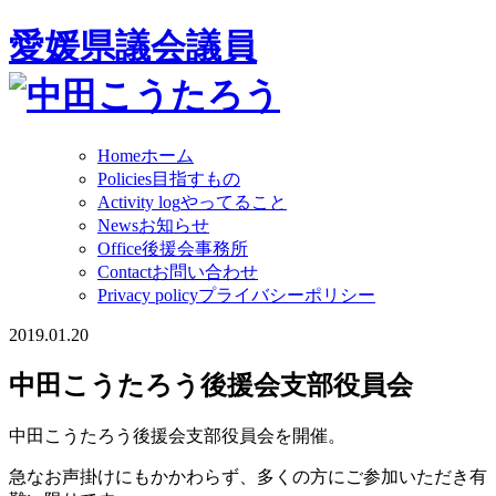
愛媛県議会議員
Home
ホーム
Policies
目指すもの
Activity log
やってること
News
お知らせ
Office
後援会事務所
Contact
お問い合わせ
Privacy policy
プライバシーポリシー
2019.01.20
中田こうたろう後援会支部役員会
中田こうたろう後援会支部役員会を開催。
急なお声掛けにもかかわらず、多くの方にご参加いただき有