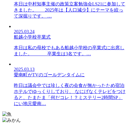
本日は中村知事主催の政策立案勉強会LS21に参加して
きました。 2025年は【人口減少】にテーマを絞っ
て深掘りです。 …
2025.03.24
船越小学校卒業式
本日は私の母校でもある船越小学校の卒業式に出席し
ました。 卒業生は3名です。…
2025.03.13
愛南町がTVのゴールデンタイムに
昨日は議会中では珍しく夜の会食が無かったため宿泊
ホテルでゆっくりしており、 なにげなくテレビをつけ
ると、たまたま「何だコレ！？ミステリー2時間SP」
にい地元愛南…